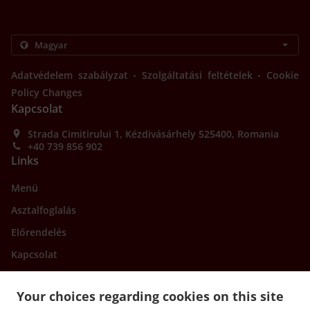
.
.
Adatvédelem szabályzat
Szolgáltatási feltételek
Cookie
Policy Changes
Kapcsolat
Strada Cimitirului 1, Kézdivásárhely 525400, Romania
+40 739 856 902
Links
Menü
Asztalfoglalás
Előrendelés
Kapcsolat
Your choices regarding cookies on this site
.
.
Burger Kiszállítás Târgu Secuiesc
Burger Kiszállítás Kézdivásárhely
Burger