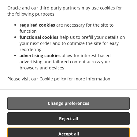
.
.
.
Kiszállítás Catalina
Burger Kiszállítás Szentkatolna
Burger Kiszállítás Sarfalva
Oracle and our third party partners may use cookies for
.
.
.
the following purposes:
Burger Kiszállítás Tinoasa
Burger Kiszállítás Szászfalu
Burger Kiszállítás Săsăuși
.
.
Burger Kiszállítás Lunga
Burger Kiszállítás Sânzieni
Burger Kiszállítás
required cookies
are necessary for the site to
.
.
.
Kézdiszentlélek
Burger Kiszállítás Turia
Burger Kiszállítás Torja
Burger Kiszállítás
function
.
.
.
functional cookies
help us to prefill your details on
Kiskászon
Burger Kiszállítás Cașinu Mic
Burger Kiszállítás Kezdiszarazpatak
your next order and to optimize the site for easy
.
.
Burger Kiszállítás Valea Seacă
Burger Kiszállítás Kézdiszentkereszt
Burger
reordering
.
.
.
Kiszállítás Poian
Burger Kiszállítás Kézdikővár
Burger Kiszállítás Petriceni
Burger
advertising cookies
allow for interest-based
.
.
.
Kiszállítás Bélafalva
Burger Kiszállítás Belani
Burger Kiszállítás Gelence
Burger
advertising and tailored content across your
.
.
.
browsers and devices
Kiszállítás Ghelința
Burger Kiszállítás Hilib
Burger Kiszállítás Haraly
Burger
.
.
.
Kiszállítás Harale
Burger Kiszállítás Cernat
Burger Kiszállítás Csernáton
Burger
Please visit our
Cookie policy
for more information.
.
.
.
Kiszállítás Hătuica
Burger Kiszállítás Hatolyka
Saláták Kiszállítás
Gyors Kaja
.
Kiszállítás
Elviteles étel rendelés
Change preferences
Támogatja:
Reject all
PlaccOn Online Éttermirendszer | +36 1 490 0015 | www.placcon.hu
Accept all