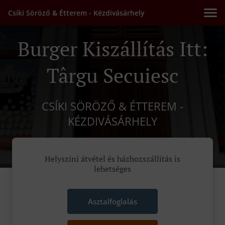
Csíki Söröző & Étterem - Kézdivásárhely
Burger Kiszállítás Itt:
Târgu Secuiesc
CSÍKI SÖRÖZŐ & ÉTTEREM -
KÉZDIVÁSÁRHELY
Helyszíni átvétel és házhozszállítás is
lehetséges
Asztalfoglalás