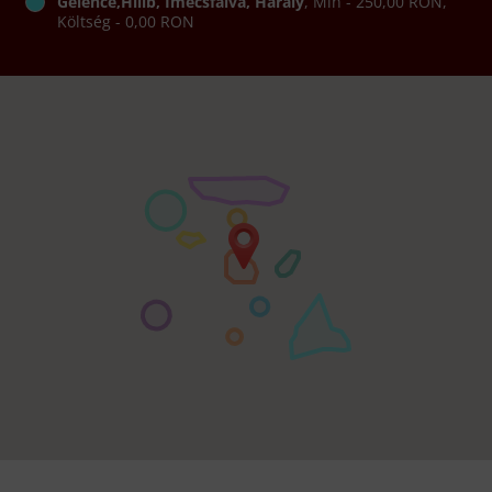
Gelence,Hilib, Imecsfalva, Haraly
, Min - 250,00 RON,
Költség - 0,00 RON