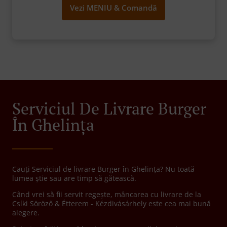
Vezi MENIU & Comandă
Serviciul De Livrare Burger
În Ghelința
Cauți Serviciul de livrare Burger în Ghelința? Nu toată
lumea știe sau are timp să gătească.
Când vrei să fii servit regește, mâncarea cu livrare de la
Csíki Söröző & Étterem - Kézdivásárhely este cea mai bună
alegere.